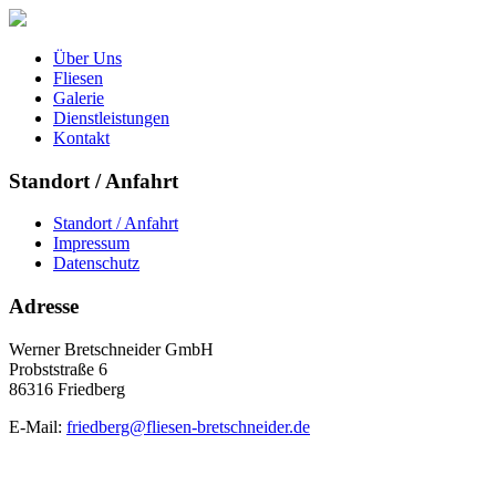
Über Uns
Fliesen
Galerie
Dienstleistungen
Kontakt
Standort / Anfahrt
Standort / Anfahrt
Impressum
Datenschutz
Adresse
Werner Bretschneider GmbH
Probststraße 6
86316 Friedberg
E-Mail:
friedberg@fliesen-bretschneider.de